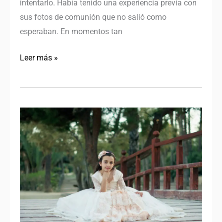
intentarlo. Había tenido una experiencia previa con
sus fotos de comunión que no salió como
esperaban. En momentos tan
Leer más »
Fotos
de
comunión
en
el
Parque
del
Palmeral