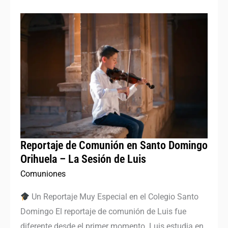
Reportaje
de
Comunión
en
Santo
Domingo
Orihuela
–
La
Reportaje de Comunión en Santo Domingo
Sesión
Orihuela – La Sesión de Luis
de
Comuniones
Luis
Un Reportaje Muy Especial en el Colegio Santo
Domingo El reportaje de comunión de Luis fue
diferente desde el primer momento. Luis estudia en