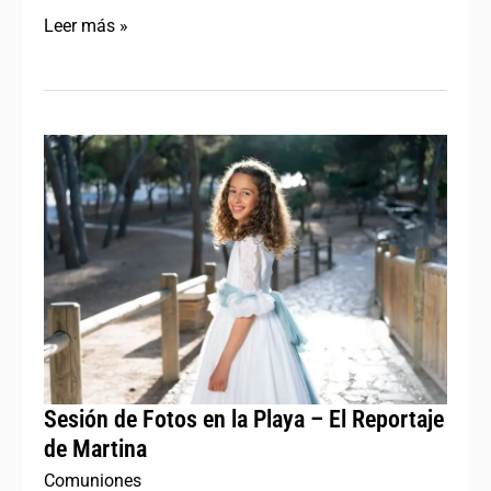
Leer más »
Sesión
de
Fotos
en
la
Playa
–
El
Reportaje
Sesión de Fotos en la Playa – El Reportaje
de
de Martina
Martina
Comuniones