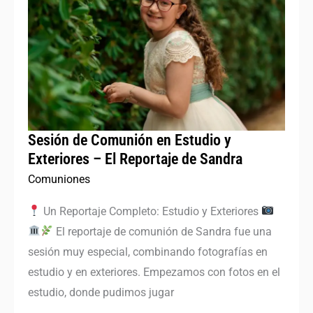
Comunión
en
Estudio
y
Exteriores
–
El
Sesión de Comunión en Estudio y
Reportaje
Exteriores – El Reportaje de Sandra
de
Comuniones
Sandra
Un Reportaje Completo: Estudio y Exteriores
El reportaje de comunión de Sandra fue una
sesión muy especial, combinando fotografías en
estudio y en exteriores. Empezamos con fotos en el
estudio, donde pudimos jugar