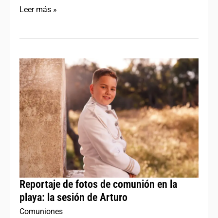
Leer más »
Reportaje
de
fotos
de
comunión
en
la
playa:
la
Reportaje de fotos de comunión en la
sesión
playa: la sesión de Arturo
de
Comuniones