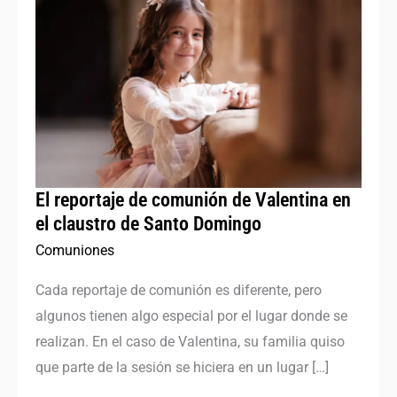
reportaje
de
comunión
de
Valentina
en
el
claustro
El reportaje de comunión de Valentina en
de
el claustro de Santo Domingo
Santo
Comuniones
Domingo
Cada reportaje de comunión es diferente, pero
algunos tienen algo especial por el lugar donde se
realizan. En el caso de Valentina, su familia quiso
que parte de la sesión se hiciera en un lugar […]