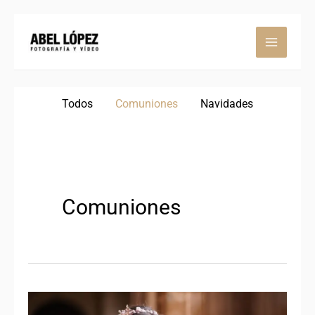
Ir
Filter
al
posts
contenido
by
category
Todos
Comuniones
Navidades
Comuniones
El