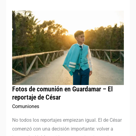
Fotos
de
comunión
en
Guardamar
–
El
reportaje
de
Fotos de comunión en Guardamar – El
César
reportaje de César
Comuniones
No todos los reportajes empiezan igual. El de César
comenzó con una decisión importante: volver a