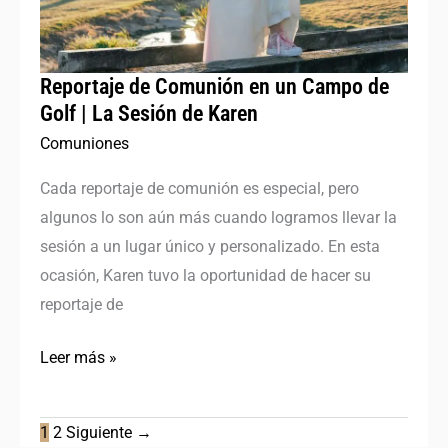
de
Golf
|
Reportaje de Comunión en un Campo de
La
Golf | La Sesión de Karen
Sesión
Comuniones
de
Cada reportaje de comunión es especial, pero
Karen
algunos lo son aún más cuando logramos llevar la
sesión a un lugar único y personalizado. En esta
ocasión, Karen tuvo la oportunidad de hacer su
reportaje de
Leer más »
1
2
Siguiente
→